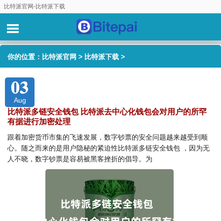
比特派官网-比特派下载
你的位置：
比特派官网
>
比特派下载
>
03
Aug
比特派多链安全钱包 比特派去中心化钱包会对用户的所罕
有据进行加密处理
跟着加密货币市集的飞速发展，数字钞票的安全问题越来越受到顺
心。随之而来的是用户隐秘的紧迫性比特派多链安全钱包 ，因为无
人不晓，数字钞票是容易被黑客挫折的倡导。为