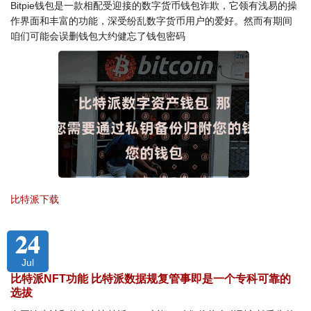
Bitpie钱包是一款相配受迎接的数字货币钱包诈欺，它领有浅易的操
作界面和丰富的功能，深受纷乱数字货币用户的爱好。然而有期间
咱们可能会误删钱包大约健忘了钱包密码
比特派下载
24
Jul
比特派NFT功能 比特派数据规复管事即是一个专科可靠的
选拔