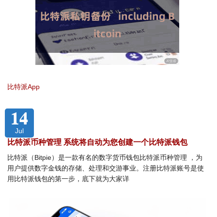
比特派App
14
Jul
比特派币种管理 系统将自动为您创建一个比特派钱包
比特派（Bitpie）是一款有名的数字货币钱包比特派币种管理 ，为
用户提供数字金钱的存储、处理和交游事业。注册比特派账号是使
用比特派钱包的第一步，底下就为大家详