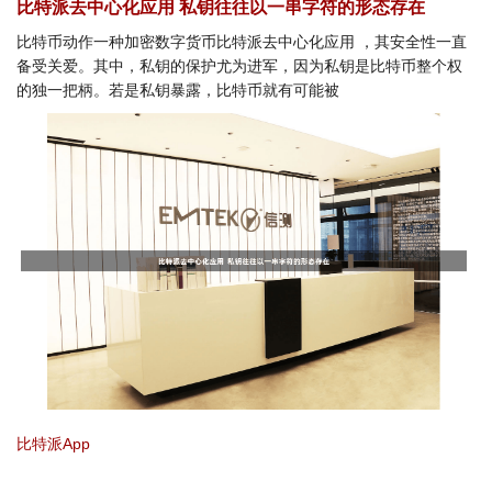
比特派去中心化应用 私钥往往以一串字符的形态存在
比特币动作一种加密数字货币比特派去中心化应用 ，其安全性一直
备受关爱。其中，私钥的保护尤为进军，因为私钥是比特币整个权
的独一把柄。若是私钥暴露，比特币就有可能被
比特派App