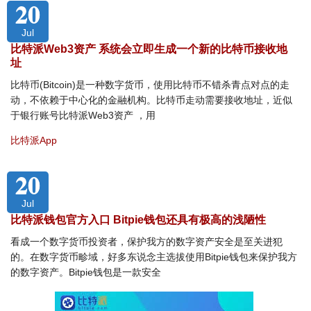
20
Jul
比特派Web3资产 系统会立即生成一个新的比特币接收地
址
比特币(Bitcoin)是一种数字货币，使用比特币不错杀青点对点的走
动，不依赖于中心化的金融机构。比特币走动需要接收地址，近似
于银行账号比特派Web3资产 ，用
比特派App
20
Jul
比特派钱包官方入口 Bitpie钱包还具有极高的浅陋性
看成一个数字货币投资者，保护我方的数字资产安全是至关进犯
的。在数字货币畛域，好多东说念主选拔使用Bitpie钱包来保护我方
的数字资产。Bitpie钱包是一款安全