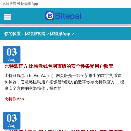
比特派官网-比特派App
你的位置：
比特派官网
>
比特派App
>
03
Aug
比特派官方 比特派钱包网页版的安全性备受用户照管
比特派钱包（BitPie Wallet）网页版是一款全新推出的数字货币管
制神器，它粗略匡助用户松懈管制我方的数字钞票比特派官方 ，竣
事安全方便的交游操作，操作简
比特派App
03
Aug