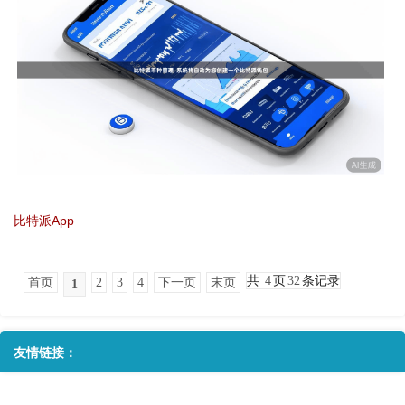
比特派App
共
4
页
32
条记录
首页
2
3
4
下一页
末页
1
友情链接：