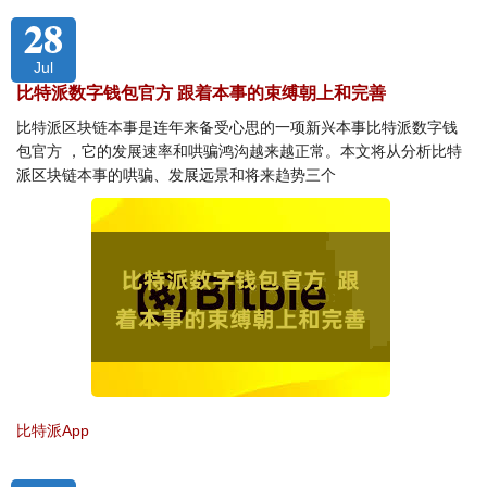
28
Jul
比特派数字钱包官方 跟着本事的束缚朝上和完善
比特派区块链本事是连年来备受心思的一项新兴本事比特派数字钱
包官方 ，它的发展速率和哄骗鸿沟越来越正常。本文将从分析比特
派区块链本事的哄骗、发展远景和将来趋势三个
比特派App