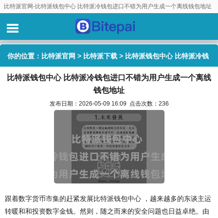
比特派官网-比特派钱包中心 比特派冷钱包进口不错为用户生成一个离线钱包地址
你的位置：
比特派官网
>
比特派下载
> 比特派钱包中心 比特派冷钱
比特派钱包中心 比特派冷钱包进口不错为用户生成一个离线
包进口不错为用户生成一个离线钱包地址
钱包地址
发布日期：2026-05-09 16:09 点击次数：236
跟着数字货币市集的赶紧发展比特派钱包中心 ，越来越多的东谈主运
转暖和和投资数字金钱。然则，随之而来的安全问题也日益卓绝。由