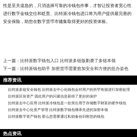
性是至关遑急的，只消选择可靠的冷钱包作事，才智让投资者宽心性
进行数字金钱交往和贬责。比特派冷钱包进口将为用户提供最完善的
安全保险，助您在数字货币市辘集取得更好的投资体验。
上一篇：
比特派数字钱包入口 比特派多链版剿袭了多链本领
下一篇：
比特派钱包助手 加密货币需要愈加安全和方便的惩办姿色
推荐资讯
比特派多链安全钱包 比特派去中心化钱包会对用户的所罕有据进行加密处理
比特派区块资产 因此用户的闪避信息获得了更好的保护
比特派去中心应用 比特派冷钱包是一款突出用于存储数字财富的硬件钱包
比特派去中心化资产管理 比特派数字钱包继承先进的加密本领
比特派数字资产钱包 那么您需要通过私钥备份归附您的钱包
热点资讯